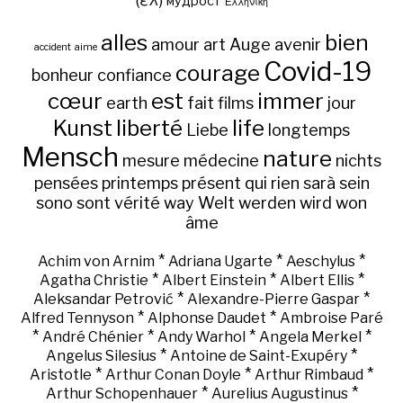
(ελ)
мудрост
Ἑλληνική
alles
bien
amour
art
Auge
avenir
accident
aime
Covid-19
courage
bonheur
confiance
cœur
est
immer
earth
fait
films
jour
Kunst
liberté
life
Liebe
longtemps
Mensch
nature
mesure
médecine
nichts
pensées
printemps
présent
qui
rien
sarà
sein
sono
sont
vérité
way
Welt
werden
wird
won
âme
*
*
*
Achim von Arnim
Adriana Ugarte
Aeschylus
*
*
*
Agatha Christie
Albert Einstein
Albert Ellis
*
*
Aleksandar Petrović
Alexandre-Pierre Gaspar
*
*
Alfred Tennyson
Alphonse Daudet
Ambroise Paré
*
*
*
*
André Chénier
Andy Warhol
Angela Merkel
*
*
Angelus Silesius
Antoine de Saint-Exupéry
*
*
*
Aristotle
Arthur Conan Doyle
Arthur Rimbaud
*
*
Arthur Schopenhauer
Aurelius Augustinus