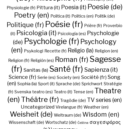
Poesie (de)
Poesia (it)
Pittura (it)
Physiologie (fr)
Poetry (en)
Politica (it)
Politics (en)
Politik (de)
Poésie (fr)
Politique (fr)
Prière (fr)
Proverbio
Psicologia (it)
Psychologie
(it)
Psicología (es)
Psychologie (fr)
Psychology
(de)
(en)
Religio (la)
Psykologi
Recette (fr)
Religion (en)
Sagesse
Roman (fr)
Religion (fr)
Religión (es)
(fr)
Santé (fr)
Sapienza (it)
Sanitas (la)
Science (fr)
Song
Société (fr)
Serie (es)
Society (en)
(en)
Sophia (la)
Sport (it)
Sprache (de)
Sprichwort
Stratégie
Theatre
(fr)
Svenska
teatro (es)
Teatro (it)
Tense (en)
(en)
Théâtre (fr)
TV series (en)
Tragödie (de)
Uncategorized
Virelangue (fr)
Weather (en)
Weisheit (de)
Wisdom (en)
Weltraum (de)
σαγεσφόρος
Wissenschaft (de)
Wortschatz (de)
Čeština