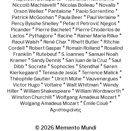
*
*
*
Niccolò Machiavelli
Nicolas Boileau
Novalis
*
*
*
Orson Welles
Pantalone
Paolo Sorrentino
*
*
*
Patrick McGoohan
Paula Beer
Paul Verlaine
*
*
Percy Bysshe Shelley
Petar II Petrović Njegoš
*
*
Picander
Pierre Bachelet
Pierre Choderlos de
*
*
*
*
Laclos
Pythagore
Racine
Rainer Maria Rilke
*
*
*
Raoul Walsh
René Char
Rhett Butler
Ritchie
*
*
*
Cordell
Robert Gaspar
Romain Rolland
Rosalind
*
*
*
Franklin
Rutebeuf
S. Ioannes
Samuel Noah
*
*
*
Kramer
Sandy Dennis
San Juan de la Cruz
Saul
*
*
*
*
Dibb
Socrate
Sophocles
Stendhal
Søren
*
*
*
Kierkegaard
Teresa de Jesús
Terrence Malick
*
*
*
Théophile Gautier
Ulrich Mühe
Vauvenargues
*
*
*
Victor Hugo
Voltaire
Walt Whitman
Wendy
*
*
*
Hiller
William Shakespeare
William Wordsworth
*
*
Winston Churchill
Wolfgang Amadeus Mozart
*
*
Wolgang Amadeus Mozart
Émile Coué
Αριστοφάνης
© 2026
Memento Mundi