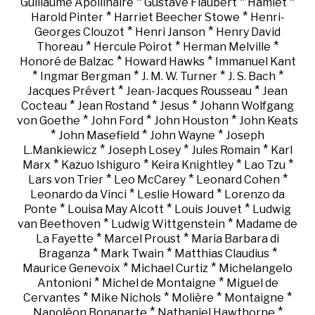
*
*
*
Guillaume Apollinaire
Gustave Flaubert
Hamlet
*
*
Harold Pinter
Harriet Beecher Stowe
Henri-
*
*
Georges Clouzot
Henri Janson
Henry David
*
*
*
Thoreau
Hercule Poirot
Herman Melville
*
*
Honoré de Balzac
Howard Hawks
Immanuel Kant
*
*
*
*
Ingmar Bergman
J. M. W. Turner
J. S. Bach
*
*
Jacques Prévert
Jean-Jacques Rousseau
Jean
*
*
*
Cocteau
Jean Rostand
Jesus
Johann Wolfgang
*
*
*
von Goethe
John Ford
John Houston
John Keats
*
*
*
John Masefield
John Wayne
Joseph
*
*
*
L.Mankiewicz
Joseph Losey
Jules Romain
Karl
*
*
*
*
Marx
Kazuo Ishiguro
Keira Knightley
Lao Tzu
*
*
*
Lars von Trier
Leo McCarey
Leonard Cohen
*
*
Leonardo da Vinci
Leslie Howard
Lorenzo da
*
*
*
Ponte
Louisa May Alcott
Louis Jouvet
Ludwig
*
*
van Beethoven
Ludwig Wittgenstein
Madame de
*
*
La Fayette
Marcel Proust
Maria Barbara di
*
*
*
Braganza
Mark Twain
Matthias Claudius
*
*
Maurice Genevoix
Michael Curtiz
Michelangelo
*
*
Antonioni
Michel de Montaigne
Miguel de
*
*
*
*
Cervantes
Mike Nichols
Molière
Montaigne
*
*
Napoléon Bonaparte
Nathaniel Hawthorne