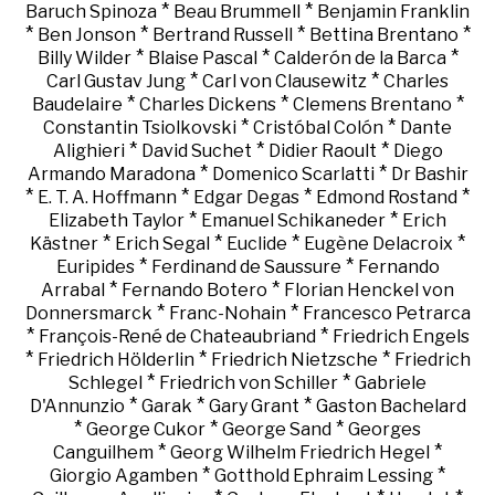
*
*
Baruch Spinoza
Beau Brummell
Benjamin Franklin
*
*
*
*
Ben Jonson
Bertrand Russell
Bettina Brentano
*
*
*
Billy Wilder
Blaise Pascal
Calderón de la Barca
*
*
Carl Gustav Jung
Carl von Clausewitz
Charles
*
*
*
Baudelaire
Charles Dickens
Clemens Brentano
*
*
Constantin Tsiolkovski
Cristóbal Colón
Dante
*
*
*
Alighieri
David Suchet
Didier Raoult
Diego
*
*
Armando Maradona
Domenico Scarlatti
Dr Bashir
*
*
*
*
E. T. A. Hoffmann
Edgar Degas
Edmond Rostand
*
*
Elizabeth Taylor
Emanuel Schikaneder
Erich
*
*
*
*
Kästner
Erich Segal
Euclide
Eugène Delacroix
*
*
Euripides
Ferdinand de Saussure
Fernando
*
*
Arrabal
Fernando Botero
Florian Henckel von
*
*
Donnersmarck
Franc-Nohain
Francesco Petrarca
*
*
François-René de Chateaubriand
Friedrich Engels
*
*
*
Friedrich Hölderlin
Friedrich Nietzsche
Friedrich
*
*
Schlegel
Friedrich von Schiller
Gabriele
*
*
*
D'Annunzio
Garak
Gary Grant
Gaston Bachelard
*
*
*
George Cukor
George Sand
Georges
*
*
Canguilhem
Georg Wilhelm Friedrich Hegel
*
*
Giorgio Agamben
Gotthold Ephraim Lessing