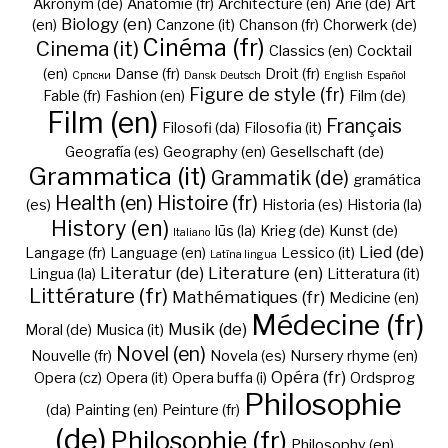
Akronym (de)
Anatomie (fr)
Architecture (en)
Arie (de)
Art
Biology (en)
(en)
Canzone (it)
Chanson (fr)
Chorwerk (de)
Cinéma (fr)
Cinema (it)
Classics (en)
Cocktail
(en)
Danse (fr)
Droit (fr)
Cрпски
Dansk
Deutsch
English
Español
Figure de style (fr)
Fable (fr)
Fashion (en)
Film (de)
Film (en)
Français
Filosofi (da)
Filosofia (it)
Geografía (es)
Geography (en)
Gesellschaft (de)
Grammatica (it)
Grammatik (de)
gramática
Health (en)
Histoire (fr)
(es)
Historia (es)
Historia (la)
History (en)
Iūs (la)
Krieg (de)
Kunst (de)
Italiano
Lied (de)
Langage (fr)
Language (en)
Lessico (it)
Latīna lingua
Literatur (de)
Literature (en)
Lingua (la)
Litteratura (it)
Littérature (fr)
Mathématiques (fr)
Medicine (en)
Médecine (fr)
Musik (de)
Moral (de)
Musica (it)
Novel (en)
Nouvelle (fr)
Novela (es)
Nursery rhyme (en)
Opéra (fr)
Opera (cz)
Opera (it)
Opera buffa (i)
Ordsprog
Philosophie
(da)
Painting (en)
Peinture (fr)
(de)
Philosophie (fr)
Philosophy (en)