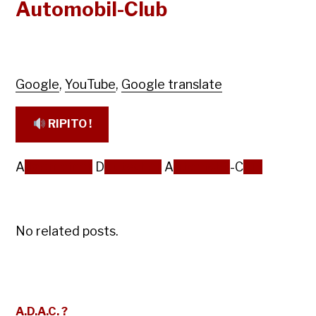
Automobil-Club
Google
,
YouTube
,
Google translate
RIPITO !
A
llgemeiner
D
eutscher
A
utomobil
-C
lub
No related posts.
A.D.A.C. ?