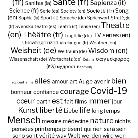
(fr)
Santé (fr)
Sapienza (it)
Sanitas (la)
Science (fr)
Song
Société (fr)
Serie (es)
Society (en)
(en)
Sophia (la)
Sport (it)
Sprache (de)
Sprichwort
Stratégie
Theatre
(fr)
Svenska
teatro (es)
Teatro (it)
Tense (en)
(en)
Théâtre (fr)
TV series (en)
Tragödie (de)
Uncategorized
Virelangue (fr)
Weather (en)
Weisheit (de)
Wisdom (en)
Weltraum (de)
σαγεσφόρος
Wissenschaft (de)
Wortschatz (de)
Čeština
(ελ)
мудрост
Ἑλληνική
alles
bien
amour
art
Auge
avenir
accident
aime
Covid-19
courage
bonheur
confiance
cœur
est
immer
earth
fait
films
jour
Kunst
liberté
life
Liebe
longtemps
Mensch
nature
mesure
médecine
nichts
pensées
printemps
présent
qui
rien
sarà
sein
sono
sont
vérité
way
Welt
werden
wird
won