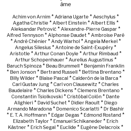
âme
*
*
*
Achim von Arnim
Adriana Ugarte
Aeschylus
*
*
*
Agatha Christie
Albert Einstein
Albert Ellis
*
*
Aleksandar Petrović
Alexandre-Pierre Gaspar
*
*
Alfred Tennyson
Alphonse Daudet
Ambroise Paré
*
*
*
*
André Chénier
Andy Warhol
Angela Merkel
*
*
Angelus Silesius
Antoine de Saint-Exupéry
*
*
*
Aristotle
Arthur Conan Doyle
Arthur Rimbaud
*
*
Arthur Schopenhauer
Aurelius Augustinus
*
*
Baruch Spinoza
Beau Brummell
Benjamin Franklin
*
*
*
*
Ben Jonson
Bertrand Russell
Bettina Brentano
*
*
*
Billy Wilder
Blaise Pascal
Calderón de la Barca
*
*
Carl Gustav Jung
Carl von Clausewitz
Charles
*
*
*
Baudelaire
Charles Dickens
Clemens Brentano
*
*
Constantin Tsiolkovski
Cristóbal Colón
Dante
*
*
*
Alighieri
David Suchet
Didier Raoult
Diego
*
*
Armando Maradona
Domenico Scarlatti
Dr Bashir
*
*
*
*
E. T. A. Hoffmann
Edgar Degas
Edmond Rostand
*
*
Elizabeth Taylor
Emanuel Schikaneder
Erich
*
*
*
*
Kästner
Erich Segal
Euclide
Eugène Delacroix