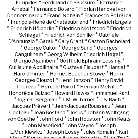
*
*
Euripides
Ferdinand de Saussure
Fernando
*
*
Arrabal
Fernando Botero
Florian Henckel von
*
*
Donnersmarck
Franc-Nohain
Francesco Petrarca
*
*
François-René de Chateaubriand
Friedrich Engels
*
*
*
Friedrich Hölderlin
Friedrich Nietzsche
Friedrich
*
*
Schlegel
Friedrich von Schiller
Gabriele
*
*
*
D'Annunzio
Garak
Gary Grant
Gaston Bachelard
*
*
*
George Cukor
George Sand
Georges
*
*
Canguilhem
Georg Wilhelm Friedrich Hegel
*
*
Giorgio Agamben
Gotthold Ephraim Lessing
*
*
*
Guillaume Apollinaire
Gustave Flaubert
Hamlet
*
*
Harold Pinter
Harriet Beecher Stowe
Henri-
*
*
Georges Clouzot
Henri Janson
Henry David
*
*
*
Thoreau
Hercule Poirot
Herman Melville
*
*
Honoré de Balzac
Howard Hawks
Immanuel Kant
*
*
*
*
Ingmar Bergman
J. M. W. Turner
J. S. Bach
*
*
Jacques Prévert
Jean-Jacques Rousseau
Jean
*
*
*
Cocteau
Jean Rostand
Jesus
Johann Wolfgang
*
*
*
von Goethe
John Ford
John Houston
John Keats
*
*
*
John Masefield
John Wayne
Joseph
*
*
*
L.Mankiewicz
Joseph Losey
Jules Romain
Karl