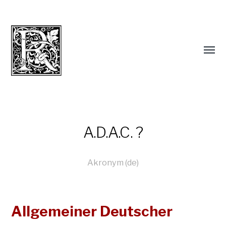
A.D.A.C. ?
Akronym (de)
Allgemeiner Deutscher