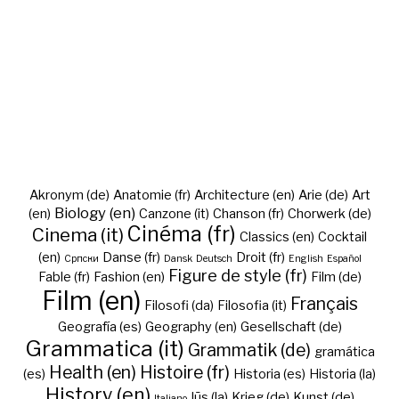
Akronym (de)
Anatomie (fr)
Architecture (en)
Arie (de)
Art
Biology (en)
(en)
Canzone (it)
Chanson (fr)
Chorwerk (de)
Cinéma (fr)
Cinema (it)
Classics (en)
Cocktail
(en)
Danse (fr)
Droit (fr)
Cрпски
Dansk
Deutsch
English
Español
Figure de style (fr)
Fable (fr)
Fashion (en)
Film (de)
Film (en)
Français
Filosofi (da)
Filosofia (it)
Geografía (es)
Geography (en)
Gesellschaft (de)
Grammatica (it)
Grammatik (de)
gramática
Health (en)
Histoire (fr)
(es)
Historia (es)
Historia (la)
History (en)
Iūs (la)
Krieg (de)
Kunst (de)
Italiano