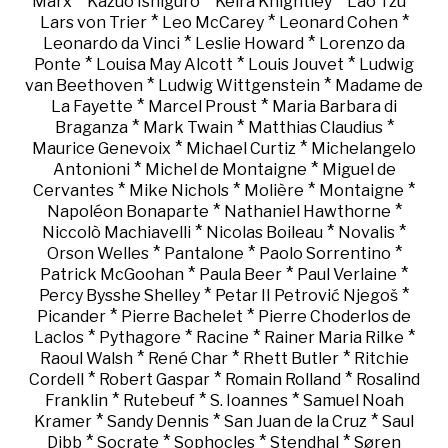
*
*
*
*
Marx
Kazuo Ishiguro
Keira Knightley
Lao Tzu
*
*
*
Lars von Trier
Leo McCarey
Leonard Cohen
*
*
Leonardo da Vinci
Leslie Howard
Lorenzo da
*
*
*
Ponte
Louisa May Alcott
Louis Jouvet
Ludwig
*
*
van Beethoven
Ludwig Wittgenstein
Madame de
*
*
La Fayette
Marcel Proust
Maria Barbara di
*
*
*
Braganza
Mark Twain
Matthias Claudius
*
*
Maurice Genevoix
Michael Curtiz
Michelangelo
*
*
Antonioni
Michel de Montaigne
Miguel de
*
*
*
*
Cervantes
Mike Nichols
Molière
Montaigne
*
*
Napoléon Bonaparte
Nathaniel Hawthorne
*
*
*
Niccolò Machiavelli
Nicolas Boileau
Novalis
*
*
*
Orson Welles
Pantalone
Paolo Sorrentino
*
*
*
Patrick McGoohan
Paula Beer
Paul Verlaine
*
*
Percy Bysshe Shelley
Petar II Petrović Njegoš
*
*
Picander
Pierre Bachelet
Pierre Choderlos de
*
*
*
*
Laclos
Pythagore
Racine
Rainer Maria Rilke
*
*
*
Raoul Walsh
René Char
Rhett Butler
Ritchie
*
*
*
Cordell
Robert Gaspar
Romain Rolland
Rosalind
*
*
*
Franklin
Rutebeuf
S. Ioannes
Samuel Noah
*
*
*
Kramer
Sandy Dennis
San Juan de la Cruz
Saul
*
*
*
*
Dibb
Socrate
Sophocles
Stendhal
Søren