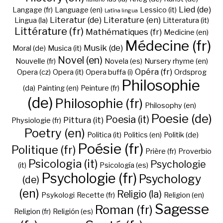
Lied (de)
Langage (fr)
Language (en)
Lessico (it)
Latīna lingua
Literatur (de)
Literature (en)
Lingua (la)
Litteratura (it)
Littérature (fr)
Mathématiques (fr)
Medicine (en)
Médecine (fr)
Musik (de)
Moral (de)
Musica (it)
Novel (en)
Nouvelle (fr)
Novela (es)
Nursery rhyme (en)
Opéra (fr)
Opera (cz)
Opera (it)
Opera buffa (i)
Ordsprog
Philosophie
(da)
Painting (en)
Peinture (fr)
(de)
Philosophie (fr)
Philosophy (en)
Poesie (de)
Poesia (it)
Pittura (it)
Physiologie (fr)
Poetry (en)
Politica (it)
Politics (en)
Politik (de)
Poésie (fr)
Politique (fr)
Prière (fr)
Proverbio
Psicologia (it)
Psychologie
(it)
Psicología (es)
Psychologie (fr)
Psychology
(de)
(en)
Religio (la)
Psykologi
Recette (fr)
Religion (en)
Sagesse
Roman (fr)
Religion (fr)
Religión (es)