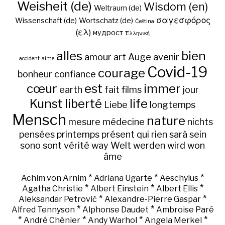
Weisheit (de)
Wisdom (en)
Weltraum (de)
σαγεσφόρος
Wissenschaft (de)
Wortschatz (de)
Čeština
(ελ)
мудрост
Ἑλληνική
alles
bien
amour
art
Auge
avenir
accident
aime
Covid-19
courage
bonheur
confiance
cœur
est
immer
earth
fait
films
jour
Kunst
liberté
life
Liebe
longtemps
Mensch
nature
mesure
médecine
nichts
pensées
printemps
présent
qui
rien
sarà
sein
sono
sont
vérité
way
Welt
werden
wird
won
âme
*
*
*
Achim von Arnim
Adriana Ugarte
Aeschylus
*
*
*
Agatha Christie
Albert Einstein
Albert Ellis
*
*
Aleksandar Petrović
Alexandre-Pierre Gaspar
*
*
Alfred Tennyson
Alphonse Daudet
Ambroise Paré
*
*
*
*
André Chénier
Andy Warhol
Angela Merkel