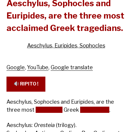
Aeschylus, Sophocles and
Euripides, are the three most
acclaimed Greek tragedians.
Aeschylus
,
Euripides
,
Sophocles
Google
,
YouTube
,
Google translate
RIPITO !
Aeschylus, Sophocles and Euripides, are the
three most
acclaimed
Greek
tragedians
.
Aeschylus:
Oresteia
(trilogy).