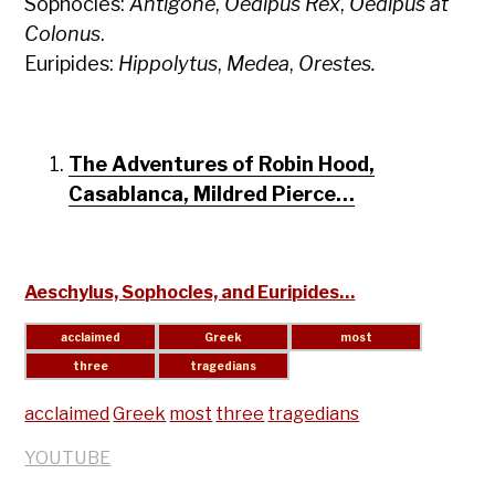
Sophocles:
Antigone
,
Oedipus Rex
,
Oedipus at
Colonus
.
Euripides:
Hippolytus
,
Medea
,
Orestes.
The Adventures of Robin Hood,
Casablanca, Mildred Pierce…
Aeschylus, Sophocles, and Euripides…
acclaimed
Greek
most
three
tragedians
YOUTUBE