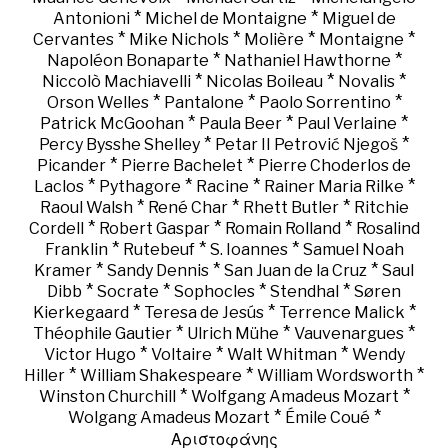
*
*
Antonioni
Michel de Montaigne
Miguel de
*
*
*
*
Cervantes
Mike Nichols
Molière
Montaigne
*
*
Napoléon Bonaparte
Nathaniel Hawthorne
*
*
*
Niccolò Machiavelli
Nicolas Boileau
Novalis
*
*
*
Orson Welles
Pantalone
Paolo Sorrentino
*
*
*
Patrick McGoohan
Paula Beer
Paul Verlaine
*
*
Percy Bysshe Shelley
Petar II Petrović Njegoš
*
*
Picander
Pierre Bachelet
Pierre Choderlos de
*
*
*
*
Laclos
Pythagore
Racine
Rainer Maria Rilke
*
*
*
Raoul Walsh
René Char
Rhett Butler
Ritchie
*
*
*
Cordell
Robert Gaspar
Romain Rolland
Rosalind
*
*
*
Franklin
Rutebeuf
S. Ioannes
Samuel Noah
*
*
*
Kramer
Sandy Dennis
San Juan de la Cruz
Saul
*
*
*
*
Dibb
Socrate
Sophocles
Stendhal
Søren
*
*
*
Kierkegaard
Teresa de Jesús
Terrence Malick
*
*
*
Théophile Gautier
Ulrich Mühe
Vauvenargues
*
*
*
Victor Hugo
Voltaire
Walt Whitman
Wendy
*
*
*
Hiller
William Shakespeare
William Wordsworth
*
*
Winston Churchill
Wolfgang Amadeus Mozart
*
*
Wolgang Amadeus Mozart
Émile Coué
Αριστοφάνης