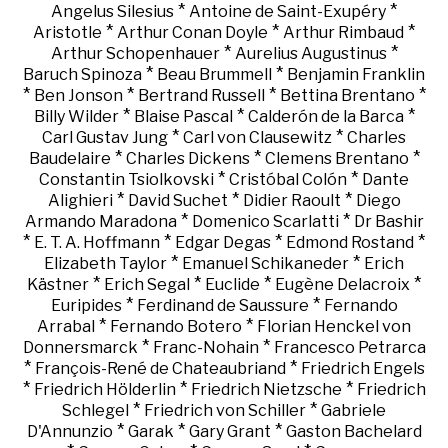
*
*
Angelus Silesius
Antoine de Saint-Exupéry
*
*
*
Aristotle
Arthur Conan Doyle
Arthur Rimbaud
*
*
Arthur Schopenhauer
Aurelius Augustinus
*
*
Baruch Spinoza
Beau Brummell
Benjamin Franklin
*
*
*
*
Ben Jonson
Bertrand Russell
Bettina Brentano
*
*
*
Billy Wilder
Blaise Pascal
Calderón de la Barca
*
*
Carl Gustav Jung
Carl von Clausewitz
Charles
*
*
*
Baudelaire
Charles Dickens
Clemens Brentano
*
*
Constantin Tsiolkovski
Cristóbal Colón
Dante
*
*
*
Alighieri
David Suchet
Didier Raoult
Diego
*
*
Armando Maradona
Domenico Scarlatti
Dr Bashir
*
*
*
*
E. T. A. Hoffmann
Edgar Degas
Edmond Rostand
*
*
Elizabeth Taylor
Emanuel Schikaneder
Erich
*
*
*
*
Kästner
Erich Segal
Euclide
Eugène Delacroix
*
*
Euripides
Ferdinand de Saussure
Fernando
*
*
Arrabal
Fernando Botero
Florian Henckel von
*
*
Donnersmarck
Franc-Nohain
Francesco Petrarca
*
*
François-René de Chateaubriand
Friedrich Engels
*
*
*
Friedrich Hölderlin
Friedrich Nietzsche
Friedrich
*
*
Schlegel
Friedrich von Schiller
Gabriele
*
*
*
D'Annunzio
Garak
Gary Grant
Gaston Bachelard