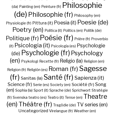
Philosophie
(da)
Painting (en)
Peinture (fr)
(de)
Philosophie (fr)
Philosophy (en)
Poesie (de)
Poesia (it)
Pittura (it)
Physiologie (fr)
Poetry (en)
Politica (it)
Politics (en)
Politik (de)
Poésie (fr)
Politique (fr)
Prière (fr)
Proverbio
Psicologia (it)
Psychologie
(it)
Psicología (es)
Psychologie (fr)
Psychology
(de)
(en)
Religio (la)
Psykologi
Recette (fr)
Religion (en)
Sagesse
Roman (fr)
Religion (fr)
Religión (es)
(fr)
Santé (fr)
Sapienza (it)
Sanitas (la)
Science (fr)
Song
Société (fr)
Serie (es)
Society (en)
(en)
Sophia (la)
Sport (it)
Sprache (de)
Sprichwort
Stratégie
Theatre
(fr)
Svenska
teatro (es)
Teatro (it)
Tense (en)
(en)
Théâtre (fr)
TV series (en)
Tragödie (de)
Uncategorized
Virelangue (fr)
Weather (en)