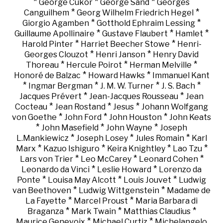
*
*
*
George Cukor
George Sand
Georges
*
*
Canguilhem
Georg Wilhelm Friedrich Hegel
*
*
Giorgio Agamben
Gotthold Ephraim Lessing
*
*
*
Guillaume Apollinaire
Gustave Flaubert
Hamlet
*
*
Harold Pinter
Harriet Beecher Stowe
Henri-
*
*
Georges Clouzot
Henri Janson
Henry David
*
*
*
Thoreau
Hercule Poirot
Herman Melville
*
*
Honoré de Balzac
Howard Hawks
Immanuel Kant
*
*
*
*
Ingmar Bergman
J. M. W. Turner
J. S. Bach
*
*
Jacques Prévert
Jean-Jacques Rousseau
Jean
*
*
*
Cocteau
Jean Rostand
Jesus
Johann Wolfgang
*
*
*
von Goethe
John Ford
John Houston
John Keats
*
*
*
John Masefield
John Wayne
Joseph
*
*
*
L.Mankiewicz
Joseph Losey
Jules Romain
Karl
*
*
*
*
Marx
Kazuo Ishiguro
Keira Knightley
Lao Tzu
*
*
*
Lars von Trier
Leo McCarey
Leonard Cohen
*
*
Leonardo da Vinci
Leslie Howard
Lorenzo da
*
*
*
Ponte
Louisa May Alcott
Louis Jouvet
Ludwig
*
*
van Beethoven
Ludwig Wittgenstein
Madame de
*
*
La Fayette
Marcel Proust
Maria Barbara di
*
*
*
Braganza
Mark Twain
Matthias Claudius
*
*
Maurice Genevoix
Michael Curtiz
Michelangelo