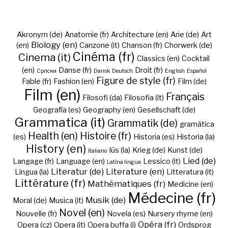
Akronym (de)
Anatomie (fr)
Architecture (en)
Arie (de)
Art
Biology (en)
(en)
Canzone (it)
Chanson (fr)
Chorwerk (de)
Cinéma (fr)
Cinema (it)
Classics (en)
Cocktail
(en)
Danse (fr)
Droit (fr)
Cрпски
Dansk
Deutsch
English
Español
Figure de style (fr)
Fable (fr)
Fashion (en)
Film (de)
Film (en)
Français
Filosofi (da)
Filosofia (it)
Geografía (es)
Geography (en)
Gesellschaft (de)
Grammatica (it)
Grammatik (de)
gramática
Health (en)
Histoire (fr)
(es)
Historia (es)
Historia (la)
History (en)
Iūs (la)
Krieg (de)
Kunst (de)
Italiano
Lied (de)
Langage (fr)
Language (en)
Lessico (it)
Latīna lingua
Literatur (de)
Literature (en)
Lingua (la)
Litteratura (it)
Littérature (fr)
Mathématiques (fr)
Medicine (en)
Médecine (fr)
Musik (de)
Moral (de)
Musica (it)
Novel (en)
Nouvelle (fr)
Novela (es)
Nursery rhyme (en)
Opéra (fr)
Opera (cz)
Opera (it)
Opera buffa (i)
Ordsprog