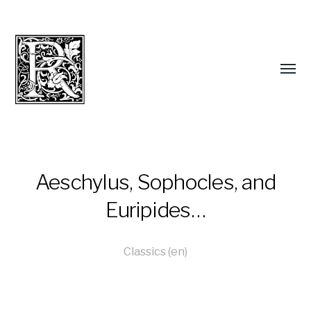
Aeschylus, Sophocles, and
Euripides…
Classics (en)