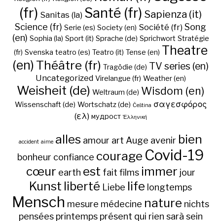
(fr)
Santé (fr)
Sapienza (it)
Sanitas (la)
Science (fr)
Song
Société (fr)
Serie (es)
Society (en)
(en)
Sophia (la)
Sport (it)
Sprache (de)
Sprichwort
Stratégie
Theatre
(fr)
Svenska
teatro (es)
Teatro (it)
Tense (en)
(en)
Théâtre (fr)
TV series (en)
Tragödie (de)
Uncategorized
Virelangue (fr)
Weather (en)
Weisheit (de)
Wisdom (en)
Weltraum (de)
σαγεσφόρος
Wissenschaft (de)
Wortschatz (de)
Čeština
(ελ)
мудрост
Ἑλληνική
alles
bien
amour
art
Auge
avenir
accident
aime
Covid-19
courage
bonheur
confiance
cœur
est
immer
earth
fait
films
jour
Kunst
liberté
life
Liebe
longtemps
Mensch
nature
mesure
médecine
nichts
pensées
printemps
présent
qui
rien
sarà
sein