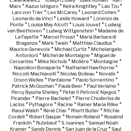
L.Mankiewicz
Joseph Losey
Jules Romain
Karl
*
*
*
*
Marx
Kazuo Ishiguro
Keira Knightley
Lao Tzu
*
*
*
Lars von Trier
Leo McCarey
Leonard Cohen
*
*
Leonardo da Vinci
Leslie Howard
Lorenzo da
*
*
*
Ponte
Louisa May Alcott
Louis Jouvet
Ludwig
*
*
van Beethoven
Ludwig Wittgenstein
Madame de
*
*
La Fayette
Marcel Proust
Maria Barbara di
*
*
*
Braganza
Mark Twain
Matthias Claudius
*
*
Maurice Genevoix
Michael Curtiz
Michelangelo
*
*
Antonioni
Michel de Montaigne
Miguel de
*
*
*
*
Cervantes
Mike Nichols
Molière
Montaigne
*
*
Napoléon Bonaparte
Nathaniel Hawthorne
*
*
*
Niccolò Machiavelli
Nicolas Boileau
Novalis
*
*
*
Orson Welles
Pantalone
Paolo Sorrentino
*
*
*
Patrick McGoohan
Paula Beer
Paul Verlaine
*
*
Percy Bysshe Shelley
Petar II Petrović Njegoš
*
*
Picander
Pierre Bachelet
Pierre Choderlos de
*
*
*
*
Laclos
Pythagore
Racine
Rainer Maria Rilke
*
*
*
Raoul Walsh
René Char
Rhett Butler
Ritchie
*
*
*
Cordell
Robert Gaspar
Romain Rolland
Rosalind
*
*
*
Franklin
Rutebeuf
S. Ioannes
Samuel Noah
*
*
*
Kramer
Sandy Dennis
San Juan de la Cruz
Saul