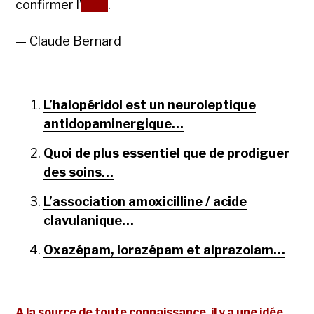
confirmer l’
idée
.
— Claude Bernard
L’halopéridol est un neuroleptique
antidopaminergique…
Quoi de plus essentiel que de prodiguer
des soins…
L’association amoxicilline / acide
clavulanique…
Oxazépam, lorazépam et alprazolam…
A la source de toute connaissance, il y a une idée,