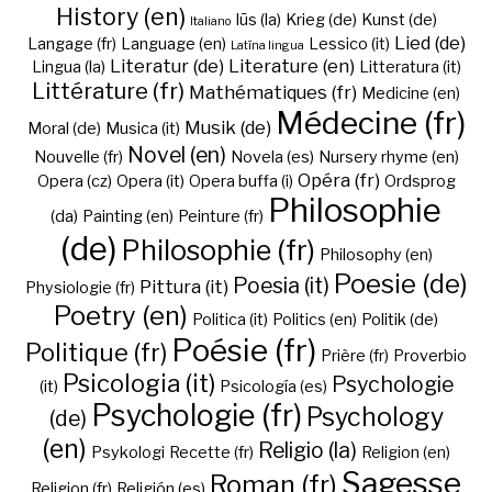
History (en)
Iūs (la)
Krieg (de)
Kunst (de)
Italiano
Lied (de)
Langage (fr)
Language (en)
Lessico (it)
Latīna lingua
Literatur (de)
Literature (en)
Lingua (la)
Litteratura (it)
Littérature (fr)
Mathématiques (fr)
Medicine (en)
Médecine (fr)
Musik (de)
Moral (de)
Musica (it)
Novel (en)
Nouvelle (fr)
Novela (es)
Nursery rhyme (en)
Opéra (fr)
Opera (cz)
Opera (it)
Opera buffa (i)
Ordsprog
Philosophie
(da)
Painting (en)
Peinture (fr)
(de)
Philosophie (fr)
Philosophy (en)
Poesie (de)
Poesia (it)
Pittura (it)
Physiologie (fr)
Poetry (en)
Politica (it)
Politics (en)
Politik (de)
Poésie (fr)
Politique (fr)
Prière (fr)
Proverbio
Psicologia (it)
Psychologie
(it)
Psicología (es)
Psychologie (fr)
Psychology
(de)
(en)
Religio (la)
Psykologi
Recette (fr)
Religion (en)
Sagesse
Roman (fr)
Religion (fr)
Religión (es)