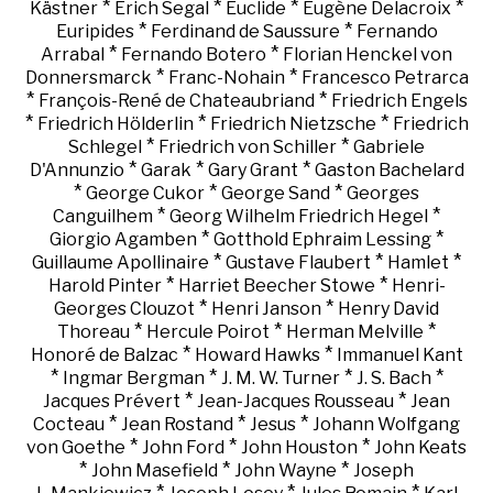
*
*
*
*
Kästner
Erich Segal
Euclide
Eugène Delacroix
*
*
Euripides
Ferdinand de Saussure
Fernando
*
*
Arrabal
Fernando Botero
Florian Henckel von
*
*
Donnersmarck
Franc-Nohain
Francesco Petrarca
*
*
François-René de Chateaubriand
Friedrich Engels
*
*
*
Friedrich Hölderlin
Friedrich Nietzsche
Friedrich
*
*
Schlegel
Friedrich von Schiller
Gabriele
*
*
*
D'Annunzio
Garak
Gary Grant
Gaston Bachelard
*
*
*
George Cukor
George Sand
Georges
*
*
Canguilhem
Georg Wilhelm Friedrich Hegel
*
*
Giorgio Agamben
Gotthold Ephraim Lessing
*
*
*
Guillaume Apollinaire
Gustave Flaubert
Hamlet
*
*
Harold Pinter
Harriet Beecher Stowe
Henri-
*
*
Georges Clouzot
Henri Janson
Henry David
*
*
*
Thoreau
Hercule Poirot
Herman Melville
*
*
Honoré de Balzac
Howard Hawks
Immanuel Kant
*
*
*
*
Ingmar Bergman
J. M. W. Turner
J. S. Bach
*
*
Jacques Prévert
Jean-Jacques Rousseau
Jean
*
*
*
Cocteau
Jean Rostand
Jesus
Johann Wolfgang
*
*
*
von Goethe
John Ford
John Houston
John Keats
*
*
*
John Masefield
John Wayne
Joseph
*
*
*