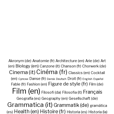
Akronym (de)
Anatomie (fr)
Architecture (en)
Arie (de)
Art
Biology (en)
(en)
Canzone (it)
Chanson (fr)
Chorwerk (de)
Cinéma (fr)
Cinema (it)
Classics (en)
Cocktail
(en)
Danse (fr)
Droit (fr)
Cрпски
Dansk
Deutsch
English
Español
Figure de style (fr)
Fable (fr)
Fashion (en)
Film (de)
Film (en)
Français
Filosofi (da)
Filosofia (it)
Geografía (es)
Geography (en)
Gesellschaft (de)
Grammatica (it)
Grammatik (de)
gramática
Health (en)
Histoire (fr)
(es)
Historia (es)
Historia (la)