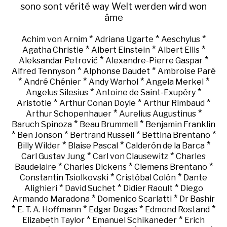
sono
sont
vérité
way
Welt
werden
wird
won
âme
*
*
*
Achim von Arnim
Adriana Ugarte
Aeschylus
*
*
*
Agatha Christie
Albert Einstein
Albert Ellis
*
*
Aleksandar Petrović
Alexandre-Pierre Gaspar
*
*
Alfred Tennyson
Alphonse Daudet
Ambroise Paré
*
*
*
*
André Chénier
Andy Warhol
Angela Merkel
*
*
Angelus Silesius
Antoine de Saint-Exupéry
*
*
*
Aristotle
Arthur Conan Doyle
Arthur Rimbaud
*
*
Arthur Schopenhauer
Aurelius Augustinus
*
*
Baruch Spinoza
Beau Brummell
Benjamin Franklin
*
*
*
*
Ben Jonson
Bertrand Russell
Bettina Brentano
*
*
*
Billy Wilder
Blaise Pascal
Calderón de la Barca
*
*
Carl Gustav Jung
Carl von Clausewitz
Charles
*
*
*
Baudelaire
Charles Dickens
Clemens Brentano
*
*
Constantin Tsiolkovski
Cristóbal Colón
Dante
*
*
*
Alighieri
David Suchet
Didier Raoult
Diego
*
*
Armando Maradona
Domenico Scarlatti
Dr Bashir
*
*
*
*
E. T. A. Hoffmann
Edgar Degas
Edmond Rostand
*
*
Elizabeth Taylor
Emanuel Schikaneder
Erich