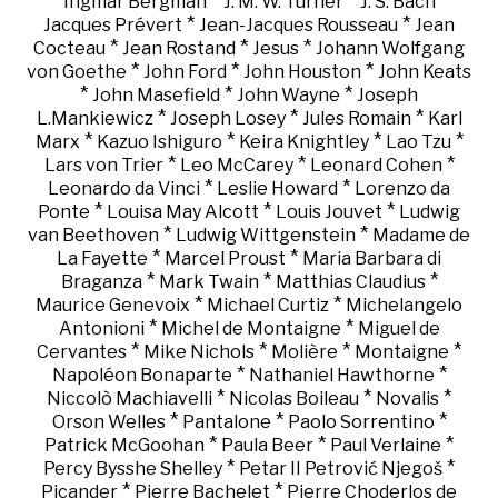
*
*
*
*
Ingmar Bergman
J. M. W. Turner
J. S. Bach
*
*
Jacques Prévert
Jean-Jacques Rousseau
Jean
*
*
*
Cocteau
Jean Rostand
Jesus
Johann Wolfgang
*
*
*
von Goethe
John Ford
John Houston
John Keats
*
*
*
John Masefield
John Wayne
Joseph
*
*
*
L.Mankiewicz
Joseph Losey
Jules Romain
Karl
*
*
*
*
Marx
Kazuo Ishiguro
Keira Knightley
Lao Tzu
*
*
*
Lars von Trier
Leo McCarey
Leonard Cohen
*
*
Leonardo da Vinci
Leslie Howard
Lorenzo da
*
*
*
Ponte
Louisa May Alcott
Louis Jouvet
Ludwig
*
*
van Beethoven
Ludwig Wittgenstein
Madame de
*
*
La Fayette
Marcel Proust
Maria Barbara di
*
*
*
Braganza
Mark Twain
Matthias Claudius
*
*
Maurice Genevoix
Michael Curtiz
Michelangelo
*
*
Antonioni
Michel de Montaigne
Miguel de
*
*
*
*
Cervantes
Mike Nichols
Molière
Montaigne
*
*
Napoléon Bonaparte
Nathaniel Hawthorne
*
*
*
Niccolò Machiavelli
Nicolas Boileau
Novalis
*
*
*
Orson Welles
Pantalone
Paolo Sorrentino
*
*
*
Patrick McGoohan
Paula Beer
Paul Verlaine
*
*
Percy Bysshe Shelley
Petar II Petrović Njegoš
*
*
Picander
Pierre Bachelet
Pierre Choderlos de