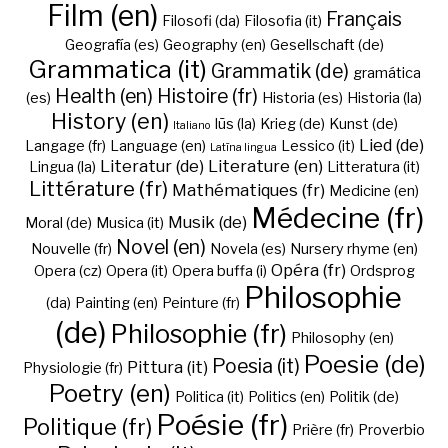
Film (en)
Français
Filosofi (da)
Filosofia (it)
Geografía (es)
Geography (en)
Gesellschaft (de)
Grammatica (it)
Grammatik (de)
gramática
Health (en)
Histoire (fr)
(es)
Historia (es)
Historia (la)
History (en)
Iūs (la)
Krieg (de)
Kunst (de)
Italiano
Lied (de)
Langage (fr)
Language (en)
Lessico (it)
Latīna lingua
Literatur (de)
Literature (en)
Lingua (la)
Litteratura (it)
Littérature (fr)
Mathématiques (fr)
Medicine (en)
Médecine (fr)
Musik (de)
Moral (de)
Musica (it)
Novel (en)
Nouvelle (fr)
Novela (es)
Nursery rhyme (en)
Opéra (fr)
Opera (cz)
Opera (it)
Opera buffa (i)
Ordsprog
Philosophie
(da)
Painting (en)
Peinture (fr)
(de)
Philosophie (fr)
Philosophy (en)
Poesie (de)
Poesia (it)
Pittura (it)
Physiologie (fr)
Poetry (en)
Politica (it)
Politics (en)
Politik (de)
Poésie (fr)
Politique (fr)
Prière (fr)
Proverbio