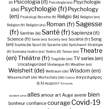
Psicologia (it)
Psychologie
(it)
Psicología (es)
Psychologie (fr)
Psychology
(de)
(en)
Religio (la)
Psykologi
Recette (fr)
Religion (en)
Sagesse
Roman (fr)
Religion (fr)
Religión (es)
(fr)
Santé (fr)
Sapienza (it)
Sanitas (la)
Science (fr)
Song
Société (fr)
Serie (es)
Society (en)
(en)
Sophia (la)
Sport (it)
Sprache (de)
Sprichwort
Stratégie
Theatre
(fr)
Svenska
teatro (es)
Teatro (it)
Tense (en)
(en)
Théâtre (fr)
TV series (en)
Tragödie (de)
Uncategorized
Virelangue (fr)
Weather (en)
Weisheit (de)
Wisdom (en)
Weltraum (de)
σαγεσφόρος
Wissenschaft (de)
Wortschatz (de)
Čeština
(ελ)
мудрост
Ἑλληνική
alles
bien
amour
art
Auge
avenir
accident
aime
Covid-19
courage
bonheur
confiance