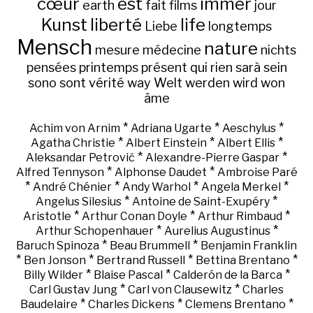
cœur
est
immer
earth
fait
films
jour
Kunst
liberté
life
Liebe
longtemps
Mensch
nature
mesure
médecine
nichts
pensées
printemps
présent
qui
rien
sarà
sein
sono
sont
vérité
way
Welt
werden
wird
won
âme
*
*
*
Achim von Arnim
Adriana Ugarte
Aeschylus
*
*
*
Agatha Christie
Albert Einstein
Albert Ellis
*
*
Aleksandar Petrović
Alexandre-Pierre Gaspar
*
*
Alfred Tennyson
Alphonse Daudet
Ambroise Paré
*
*
*
*
André Chénier
Andy Warhol
Angela Merkel
*
*
Angelus Silesius
Antoine de Saint-Exupéry
*
*
*
Aristotle
Arthur Conan Doyle
Arthur Rimbaud
*
*
Arthur Schopenhauer
Aurelius Augustinus
*
*
Baruch Spinoza
Beau Brummell
Benjamin Franklin
*
*
*
*
Ben Jonson
Bertrand Russell
Bettina Brentano
*
*
*
Billy Wilder
Blaise Pascal
Calderón de la Barca
*
*
Carl Gustav Jung
Carl von Clausewitz
Charles
*
*
*
Baudelaire
Charles Dickens
Clemens Brentano