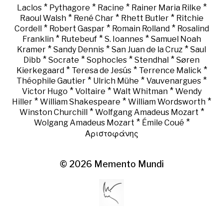
*
*
*
*
Laclos
Pythagore
Racine
Rainer Maria Rilke
*
*
*
Raoul Walsh
René Char
Rhett Butler
Ritchie
*
*
*
Cordell
Robert Gaspar
Romain Rolland
Rosalind
*
*
*
Franklin
Rutebeuf
S. Ioannes
Samuel Noah
*
*
*
Kramer
Sandy Dennis
San Juan de la Cruz
Saul
*
*
*
*
Dibb
Socrate
Sophocles
Stendhal
Søren
*
*
*
Kierkegaard
Teresa de Jesús
Terrence Malick
*
*
*
Théophile Gautier
Ulrich Mühe
Vauvenargues
*
*
*
Victor Hugo
Voltaire
Walt Whitman
Wendy
*
*
*
Hiller
William Shakespeare
William Wordsworth
*
*
Winston Churchill
Wolfgang Amadeus Mozart
*
*
Wolgang Amadeus Mozart
Émile Coué
Αριστοφάνης
© 2026
Memento Mundi