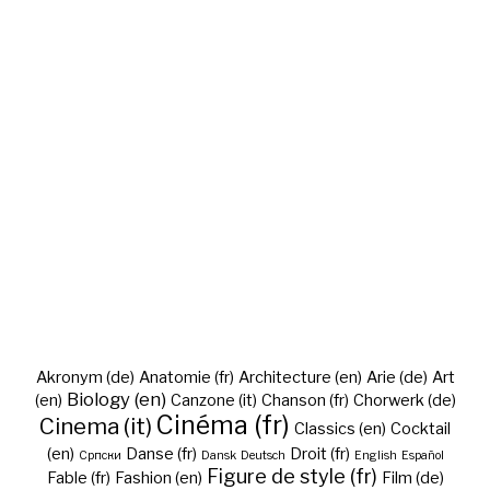
Akronym (de)
Anatomie (fr)
Architecture (en)
Arie (de)
Art
Biology (en)
(en)
Canzone (it)
Chanson (fr)
Chorwerk (de)
Cinéma (fr)
Cinema (it)
Classics (en)
Cocktail
(en)
Danse (fr)
Droit (fr)
Cрпски
Dansk
Deutsch
English
Español
Figure de style (fr)
Fable (fr)
Fashion (en)
Film (de)