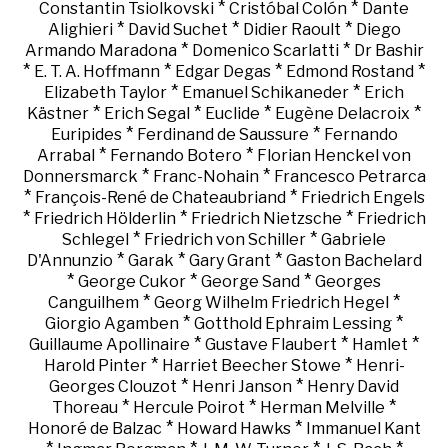
*
*
Constantin Tsiolkovski
Cristóbal Colón
Dante
*
*
*
Alighieri
David Suchet
Didier Raoult
Diego
*
*
Armando Maradona
Domenico Scarlatti
Dr Bashir
*
*
*
*
E. T. A. Hoffmann
Edgar Degas
Edmond Rostand
*
*
Elizabeth Taylor
Emanuel Schikaneder
Erich
*
*
*
*
Kästner
Erich Segal
Euclide
Eugène Delacroix
*
*
Euripides
Ferdinand de Saussure
Fernando
*
*
Arrabal
Fernando Botero
Florian Henckel von
*
*
Donnersmarck
Franc-Nohain
Francesco Petrarca
*
*
François-René de Chateaubriand
Friedrich Engels
*
*
*
Friedrich Hölderlin
Friedrich Nietzsche
Friedrich
*
*
Schlegel
Friedrich von Schiller
Gabriele
*
*
*
D'Annunzio
Garak
Gary Grant
Gaston Bachelard
*
*
*
George Cukor
George Sand
Georges
*
*
Canguilhem
Georg Wilhelm Friedrich Hegel
*
*
Giorgio Agamben
Gotthold Ephraim Lessing
*
*
*
Guillaume Apollinaire
Gustave Flaubert
Hamlet
*
*
Harold Pinter
Harriet Beecher Stowe
Henri-
*
*
Georges Clouzot
Henri Janson
Henry David
*
*
*
Thoreau
Hercule Poirot
Herman Melville
*
*
Honoré de Balzac
Howard Hawks
Immanuel Kant