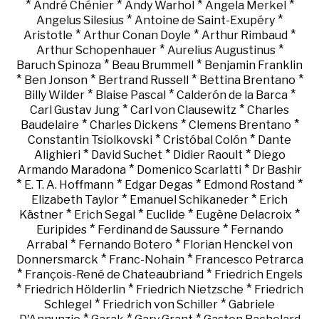
*
*
*
*
André Chénier
Andy Warhol
Angela Merkel
*
*
Angelus Silesius
Antoine de Saint-Exupéry
*
*
*
Aristotle
Arthur Conan Doyle
Arthur Rimbaud
*
*
Arthur Schopenhauer
Aurelius Augustinus
*
*
Baruch Spinoza
Beau Brummell
Benjamin Franklin
*
*
*
*
Ben Jonson
Bertrand Russell
Bettina Brentano
*
*
*
Billy Wilder
Blaise Pascal
Calderón de la Barca
*
*
Carl Gustav Jung
Carl von Clausewitz
Charles
*
*
*
Baudelaire
Charles Dickens
Clemens Brentano
*
*
Constantin Tsiolkovski
Cristóbal Colón
Dante
*
*
*
Alighieri
David Suchet
Didier Raoult
Diego
*
*
Armando Maradona
Domenico Scarlatti
Dr Bashir
*
*
*
*
E. T. A. Hoffmann
Edgar Degas
Edmond Rostand
*
*
Elizabeth Taylor
Emanuel Schikaneder
Erich
*
*
*
*
Kästner
Erich Segal
Euclide
Eugène Delacroix
*
*
Euripides
Ferdinand de Saussure
Fernando
*
*
Arrabal
Fernando Botero
Florian Henckel von
*
*
Donnersmarck
Franc-Nohain
Francesco Petrarca
*
*
François-René de Chateaubriand
Friedrich Engels
*
*
*
Friedrich Hölderlin
Friedrich Nietzsche
Friedrich
*
*
Schlegel
Friedrich von Schiller
Gabriele
*
*
*