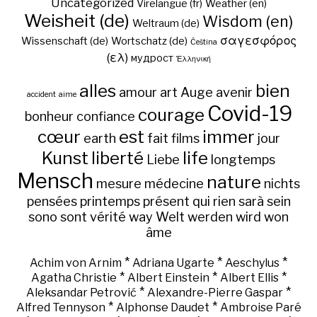
Uncategorized
Virelangue (fr)
Weather (en)
Weisheit (de)
Wisdom (en)
Weltraum (de)
σαγεσφόρος
Wissenschaft (de)
Wortschatz (de)
Čeština
(ελ)
мудрост
Ἑλληνική
alles
bien
amour
art
Auge
avenir
accident
aime
Covid-19
courage
bonheur
confiance
cœur
est
immer
earth
fait
films
jour
Kunst
liberté
life
Liebe
longtemps
Mensch
nature
mesure
médecine
nichts
pensées
printemps
présent
qui
rien
sarà
sein
sono
sont
vérité
way
Welt
werden
wird
won
âme
*
*
*
Achim von Arnim
Adriana Ugarte
Aeschylus
*
*
*
Agatha Christie
Albert Einstein
Albert Ellis
*
*
Aleksandar Petrović
Alexandre-Pierre Gaspar
*
*
Alfred Tennyson
Alphonse Daudet
Ambroise Paré