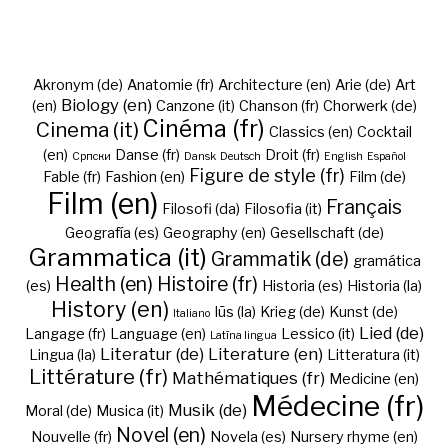
Akronym (de)
Anatomie (fr)
Architecture (en)
Arie (de)
Art
Biology (en)
(en)
Canzone (it)
Chanson (fr)
Chorwerk (de)
Cinéma (fr)
Cinema (it)
Classics (en)
Cocktail
(en)
Danse (fr)
Droit (fr)
Cрпски
Dansk
Deutsch
English
Español
Figure de style (fr)
Fable (fr)
Fashion (en)
Film (de)
Film (en)
Français
Filosofi (da)
Filosofia (it)
Geografía (es)
Geography (en)
Gesellschaft (de)
Grammatica (it)
Grammatik (de)
gramática
Health (en)
Histoire (fr)
(es)
Historia (es)
Historia (la)
History (en)
Iūs (la)
Krieg (de)
Kunst (de)
Italiano
Lied (de)
Langage (fr)
Language (en)
Lessico (it)
Latīna lingua
Literatur (de)
Literature (en)
Lingua (la)
Litteratura (it)
Littérature (fr)
Mathématiques (fr)
Medicine (en)
Médecine (fr)
Musik (de)
Moral (de)
Musica (it)
Novel (en)
Nouvelle (fr)
Novela (es)
Nursery rhyme (en)