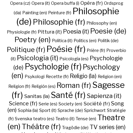
Opéra (fr)
Opera (cz)
Opera (it)
Opera buffa (i)
Ordsprog
Philosophie
(da)
Painting (en)
Peinture (fr)
(de)
Philosophie (fr)
Philosophy (en)
Poesie (de)
Poesia (it)
Pittura (it)
Physiologie (fr)
Poetry (en)
Politica (it)
Politics (en)
Politik (de)
Poésie (fr)
Politique (fr)
Prière (fr)
Proverbio
Psicologia (it)
Psychologie
(it)
Psicología (es)
Psychologie (fr)
Psychology
(de)
(en)
Religio (la)
Psykologi
Recette (fr)
Religion (en)
Sagesse
Roman (fr)
Religion (fr)
Religión (es)
(fr)
Santé (fr)
Sapienza (it)
Sanitas (la)
Science (fr)
Song
Société (fr)
Serie (es)
Society (en)
(en)
Sophia (la)
Sport (it)
Sprache (de)
Sprichwort
Stratégie
Theatre
(fr)
Svenska
teatro (es)
Teatro (it)
Tense (en)
(en)
Théâtre (fr)
TV series (en)
Tragödie (de)