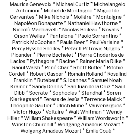
*
*
Maurice Genevoix
Michael Curtiz
Michelangelo
*
*
Antonioni
Michel de Montaigne
Miguel de
*
*
*
*
Cervantes
Mike Nichols
Molière
Montaigne
*
*
Napoléon Bonaparte
Nathaniel Hawthorne
*
*
*
Niccolò Machiavelli
Nicolas Boileau
Novalis
*
*
*
Orson Welles
Pantalone
Paolo Sorrentino
*
*
*
Patrick McGoohan
Paula Beer
Paul Verlaine
*
*
Percy Bysshe Shelley
Petar II Petrović Njegoš
*
*
Picander
Pierre Bachelet
Pierre Choderlos de
*
*
*
*
Laclos
Pythagore
Racine
Rainer Maria Rilke
*
*
*
Raoul Walsh
René Char
Rhett Butler
Ritchie
*
*
*
Cordell
Robert Gaspar
Romain Rolland
Rosalind
*
*
*
Franklin
Rutebeuf
S. Ioannes
Samuel Noah
*
*
*
Kramer
Sandy Dennis
San Juan de la Cruz
Saul
*
*
*
*
Dibb
Socrate
Sophocles
Stendhal
Søren
*
*
*
Kierkegaard
Teresa de Jesús
Terrence Malick
*
*
*
Théophile Gautier
Ulrich Mühe
Vauvenargues
*
*
*
Victor Hugo
Voltaire
Walt Whitman
Wendy
*
*
*
Hiller
William Shakespeare
William Wordsworth
*
*
Winston Churchill
Wolfgang Amadeus Mozart
*
*
Wolgang Amadeus Mozart
Émile Coué