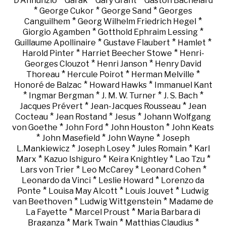
D'Annunzio
Garak
Gary Grant
Gaston Bachelard
*
*
*
George Cukor
George Sand
Georges
*
*
Canguilhem
Georg Wilhelm Friedrich Hegel
*
*
Giorgio Agamben
Gotthold Ephraim Lessing
*
*
*
Guillaume Apollinaire
Gustave Flaubert
Hamlet
*
*
Harold Pinter
Harriet Beecher Stowe
Henri-
*
*
Georges Clouzot
Henri Janson
Henry David
*
*
*
Thoreau
Hercule Poirot
Herman Melville
*
*
Honoré de Balzac
Howard Hawks
Immanuel Kant
*
*
*
*
Ingmar Bergman
J. M. W. Turner
J. S. Bach
*
*
Jacques Prévert
Jean-Jacques Rousseau
Jean
*
*
*
Cocteau
Jean Rostand
Jesus
Johann Wolfgang
*
*
*
von Goethe
John Ford
John Houston
John Keats
*
*
*
John Masefield
John Wayne
Joseph
*
*
*
L.Mankiewicz
Joseph Losey
Jules Romain
Karl
*
*
*
*
Marx
Kazuo Ishiguro
Keira Knightley
Lao Tzu
*
*
*
Lars von Trier
Leo McCarey
Leonard Cohen
*
*
Leonardo da Vinci
Leslie Howard
Lorenzo da
*
*
*
Ponte
Louisa May Alcott
Louis Jouvet
Ludwig
*
*
van Beethoven
Ludwig Wittgenstein
Madame de
*
*
La Fayette
Marcel Proust
Maria Barbara di
*
*
*
Braganza
Mark Twain
Matthias Claudius